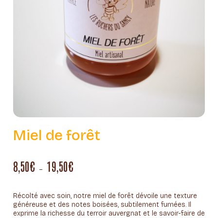
Miel de forêt
8,50
€
19,50
€
Plage
–
de
prix :
Récolté avec soin, notre miel de forêt dévoile une texture
généreuse et des notes boisées, subtilement fumées. Il
8,50€
exprime la richesse du terroir auvergnat et le savoir-faire de