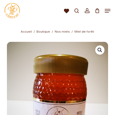
Passer
au
Men
Liste
contenu
Rechercher…
compte
d’envies
Fermer
principal
le
Recherche
de
menu
produits
Accueil
Boutique
Nos miels
Miel de forêt