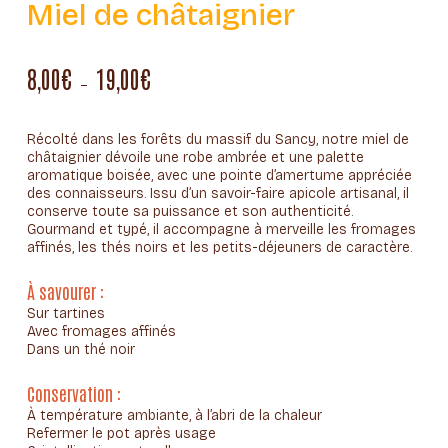
Miel de châtaignier
8,00
€
19,00
€
Plage
–
de
prix :
Récolté dans les forêts du massif du Sancy, notre miel de
châtaignier dévoile une robe ambrée et une palette
8,00€
aromatique boisée, avec une pointe d’amertume appréciée
des connaisseurs. Issu d’un savoir-faire apicole artisanal, il
à
conserve toute sa puissance et son authenticité.
19,00€
Gourmand et typé, il accompagne à merveille les fromages
affinés, les thés noirs et les petits-déjeuners de caractère.
À savourer :
Sur tartines
Avec fromages affinés
Dans un thé noir
Conservation :
À température ambiante, à l’abri de la chaleur
Refermer le pot après usage