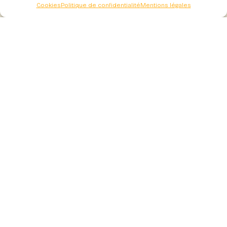
Cookies
Politique de confidentialité
Mentions légales
Adresse
Gaec Les Ruchers du Sancy
Coralie et Jérôme Sarlieve – Apiculteurs
La rivière route de saint nectaire
63790 Murol
Contact
07 68 68 86 94
ruchersdusancy@gmail.com
Navigation
Miels