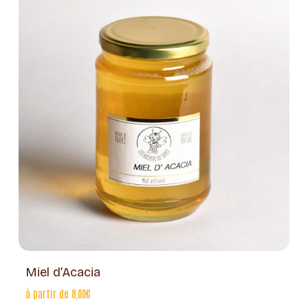
Ce
produit
a
Miel d’Acacia
plusieu
variati
à partir de
8,00
€
Les