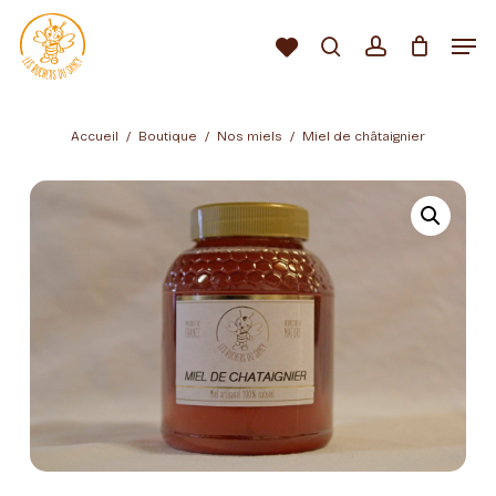
Passer
au
Men
Liste
contenu
Rechercher…
compte
d’envies
Fermer
principal
le
Recherche
de
menu
produits
Accueil
Boutique
Nos miels
Miel de châtaignier