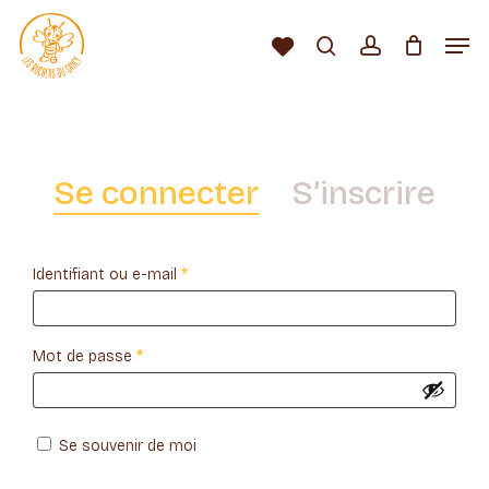
Passer
au
Men
Liste
contenu
Rechercher…
compte
d’envies
Fermer
principal
le
Recherche
de
menu
produits
Se connecter
S’inscrire
Obligatoire
Identifiant ou e-mail
*
Obligatoire
Mot de passe
*
Se souvenir de moi