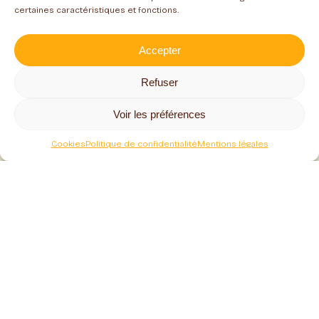
certaines caractéristiques et fonctions.
Accepter
Refuser
Suivez toute notre actualité
Voir les préférences
Cookies
Politique de confidentialité
Mentions légales
Adresse
Gaec Les Ruchers du Sancy
Coralie et Jérôme Sarlieve – Apiculteurs