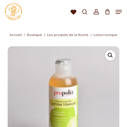
Passer
au
Men
Liste
contenu
Rechercher…
compte
d’envies
Fermer
principal
le
Recherche
de
menu
produits
Accueil
Boutique
Les produits de la Ruche
Lotion tonique