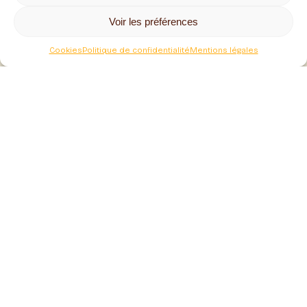
Suivez toute notre actualité
Voir les préférences
Cookies
Politique de confidentialité
Mentions légales
Adresse
Gaec Les Ruchers du Sancy
Coralie et Jérôme Sarlieve – Apiculteurs
La rivière route de saint nectaire
63790 Murol
Contact
07 68 68 86 94
ruchersdusancy@gmail.com